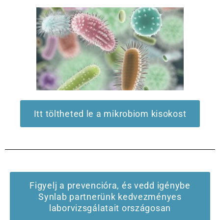
Itt töltheted le a mikrobiom kisokost
Figyelj a prevencióra, és vedd igénybe
Synlab partnerünk kedvezményes
laborvizsgálatait országosan