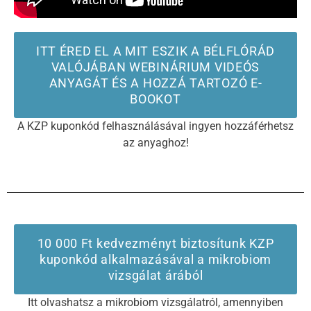
ITT ÉRED EL A MIT ESZIK A BÉLFLÓRÁD
VALÓJÁBAN WEBINÁRIUM VIDEÓS
ANYAGÁT ÉS A HOZZÁ TARTOZÓ E-
BOOKOT
A KZP kuponkód felhasználásával ingyen hozzáférhetsz
az anyaghoz!
10 000 Ft kedvezményt biztosítunk KZP
kuponkód alkalmazásával a mikrobiom
vizsgálat árából
Itt olvashatsz a mikrobiom vizsgálatról, amennyiben