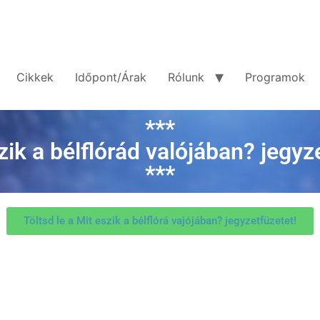
Cikkek
Időpont/Árak
Rólunk
Programok
***
zik a bélflórád valójában? jegyz
***
Töltsd le a Mit eszik a bélflórá vajójában? jegyzetfüzetet!